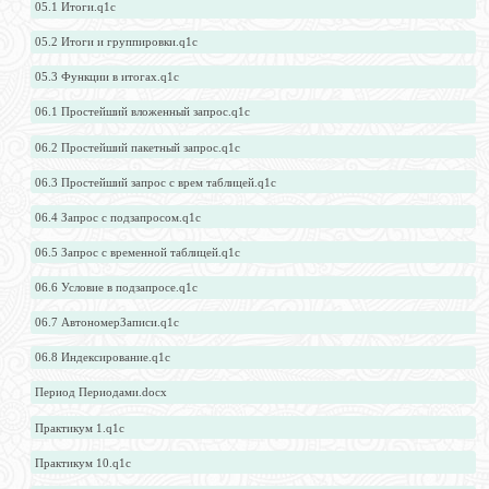
05.1 Итоги.q1c
05.2 Итоги и группировки.q1c
05.3 Функции в итогах.q1c
06.1 Простейший вложенный запрос.q1c
06.2 Простейший пакетный запрос.q1c
06.3 Простейший запрос с врем таблицей.q1c
06.4 Запрос с подзапросом.q1c
06.5 Запрос с временной таблицей.q1c
06.6 Условие в подзапросе.q1c
06.7 АвтономерЗаписи.q1c
06.8 Индексирование.q1c
Период Периодами.docx
Практикум 1.q1c
Практикум 10.q1c