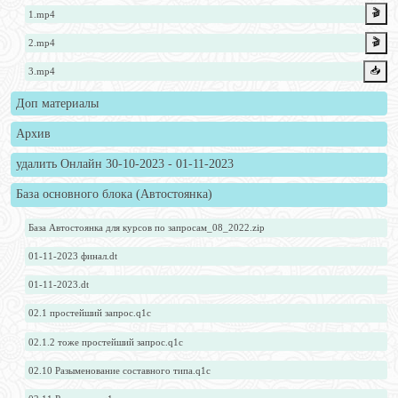
🎬
1.mp4
🎬
2.mp4
📥️
3.mp4
Доп материалы
Архив
удалить Онлайн 30-10-2023 - 01-11-2023
База основного блока (Автостоянка)
База Автостоянка для курсов по запросам_08_2022.zip
01-11-2023 финал.dt
01-11-2023.dt
02.1 простейший запрос.q1c
02.1.2 тоже простейший запрос.q1c
02.10 Разыменование составного типа.q1c