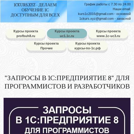
1CKURS.XYZ - ДЕЛАЕМ
График работы с 7.30 по 24.00
Наши email:
ОБУЧЕНИЕ 1С
kurs1c2016@gmail.com
- основной
ДОСТУПНЫМ ДЛЯ ВСЕХ
1ckurs.xyz@gmail.com
- запасной
Курсы проекта
Курсы проекта
Курсы проекта
profbuh8.ru
uc1.1c.ru
www.1c-uc3.ru
Курсы проекта
Курсы проекта
Прочие
курсы-по-1с.рф
"ЗАПРОСЫ В 1С:ПРЕДПРИЯТИЕ 8" ДЛЯ
ПРОГРАММИСТОВ И РАЗРАБОТЧИКОВ