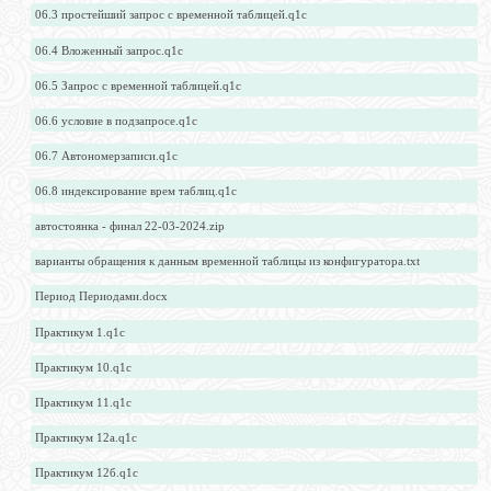
06.3 простейший запрос с временной таблицей.q1c
06.4 Вложенный запрос.q1c
06.5 Запрос с временной таблицей.q1c
06.6 условие в подзапросе.q1c
06.7 Автономерзаписи.q1c
06.8 индексирование врем таблиц.q1c
автостоянка - финал 22-03-2024.zip
варианты обращения к данным временной таблицы из конфигуратора.txt
Период Периодами.docx
Практикум 1.q1c
Практикум 10.q1c
Практикум 11.q1c
Практикум 12а.q1c
Практикум 12б.q1c