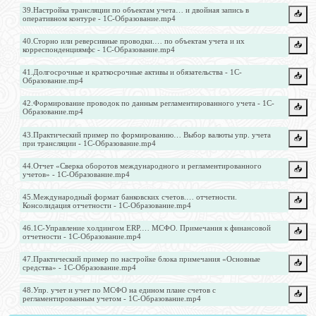
39.Настройка трансляции по объектам учета… и двойная запись в
📥️
оперативном контуре - 1С-Образование.mp4
40.Сторно или реверсивные проводки.… по объектам учета и их
📥️
корреспонденциямфс - 1С-Образование.mp4
41.Долгосрочные и краткосрочные активы и обязательства - 1С-
📥️
Образование.mp4
42.Формирование проводок по данным регламентированного учета - 1С-
📥️
Образование.mp4
43.Практический пример по формированию… Выбор валюты упр. учета
📥️
при трансляции - 1С-Образование.mp4
44.Отчет «Сверка оборотов международного и регламентированного
📥️
учетов» - 1С-Образование.mp4
45.Международный формат банковских счетов.… отчетности.
📥️
Консолидация отчетности - 1С-Образование.mp4
46.1С-Управление холдингом ERP.… МСФО. Примечания к финансовой
📥️
отчетности - 1С-Образование.mp4
47.Практический пример по настройке блока примечания «Основные
📥️
средства» - 1С-Образование.mp4
48.Упр. учет и учет по МСФО на едином плане счетов с
📥️
регламентированным учетом - 1С-Образование.mp4