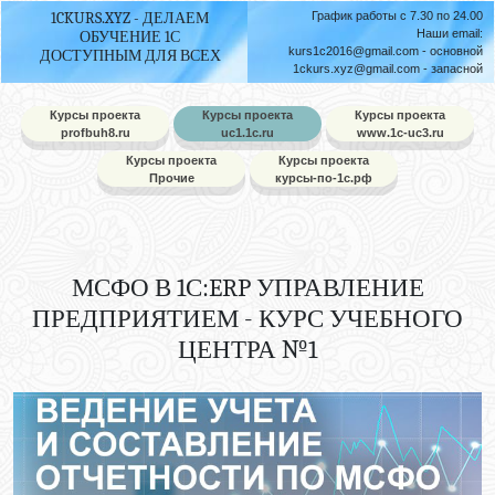
1CKURS.XYZ - ДЕЛАЕМ
График работы с 7.30 по 24.00
Наши email:
ОБУЧЕНИЕ 1С
kurs1c2016@gmail.com
- основной
ДОСТУПНЫМ ДЛЯ ВСЕХ
1ckurs.xyz@gmail.com
- запасной
Курсы проекта
Курсы проекта
Курсы проекта
profbuh8.ru
uc1.1c.ru
www.1c-uc3.ru
Курсы проекта
Курсы проекта
Прочие
курсы-по-1с.рф
МСФО В 1С:ERP УПРАВЛЕНИЕ
ПРЕДПРИЯТИЕМ - КУРС УЧЕБНОГО
ЦЕНТРА №1