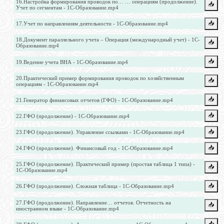
16.Настройка формирования проводок по… … операциям (продолжение).
📥️
Учет по сегментам - 1С-Образование.mp4
📥️
17.Учет по направлениям деятельности - 1С-Образование.mp4
18.Документ параллельного учета – Операция (международный учет) - 1С-
📥️
Образование.mp4
📥️
19.Ведение учета ВНА - 1С-Образование.mp4
20.Практический пример формирования проводок по хозяйственным
📥️
операциям - 1С-Образование.mp4
📥️
21.Генератор финансовых отчетов (ГФО) - 1С-Образование.mp4
📥️
22.ГФО (продолжение) - 1С-Образование.mp4
📥️
23.ГФО (продолжение). Управление ссылками - 1С-Образование.mp4
📥️
24.ГФО (продолжение). Финансовый год - 1С-Образование.mp4
25.ГФО (продолжение). Практический пример (простая таблица 1 типа) -
📥️
1С-Образование.mp4
📥️
26.ГФО (продолжение). Сложная таблица - 1С-Образование.mp4
27.ГФО (продолжение). Направление… отчетов. Отчетность на
📥️
иностранном языке - 1С-Образование.mp4
📥️