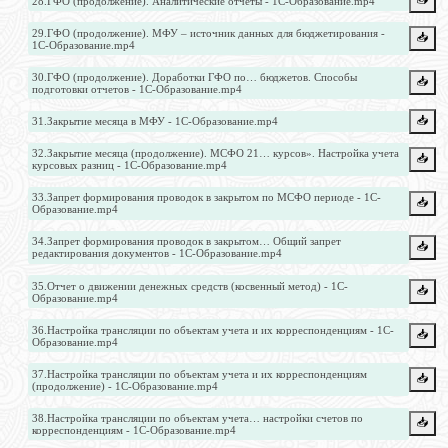
28.ГФО (продолжение). Аналитические отчеты - 1С-Образование.mp4
29.ГФО (продолжение). МФУ – источник данных для бюджетирования -
📥️
1С-Образование.mp4
30.ГФО (продолжение). Доработки ГФО по… бюджетов. Способы
📥️
подготовки отчетов - 1С-Образование.mp4
📥️
31.Закрытие месяца в МФУ - 1С-Образование.mp4
32.Закрытие месяца (продолжение). МСФО 21… курсов». Настройка учета
📥️
курсовых разниц - 1С-Образование.mp4
33.Запрет формирования проводок в закрытом по МСФО периоде - 1С-
📥️
Образование.mp4
34.Запрет формирования проводок в закрытом… Общий запрет
📥️
редактирования документов - 1С-Образование.mp4
35.Отчет о движении денежных средств (косвенный метод) - 1С-
📥️
Образование.mp4
36.Настройка трансляции по объектам учета и их корреспонденциям - 1С-
📥️
Образование.mp4
37.Настройка трансляции по объектам учета и их корреспонденциям
📥️
(продолжение) - 1С-Образование.mp4
38.Настройка трансляции по объектам учета… настройки счетов по
📥️
корреспонденциям - 1С-Образование.mp4