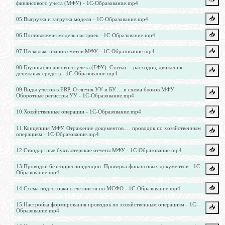
финансового учета (МФУ) - 1С-Образование.mp4
📥️
05.Выгрузка и загрузка модели - 1С-Образование.mp4
📥️
06.Поставляемая модель настроек - 1С-Образование.mp4
📥️
07.Несколько планов счетов МФУ - 1С-Образование.mp4
08.Группы финансового учета (ГФУ). Статьи… расходов, движения
📥️
денежных средств - 1С-Образование.mp4
09.Виды учетов в ERP. Отличия УУ и БУ.… и схема блоков МФУ.
📥️
Оборотные регистры УУ - 1С-Образование.mp4
📥️
10.Хозяйственные операции - 1С-Образование.mp4
11.Концепция МФУ. Отражение документов.… проводок по хозяйственным
📥️
операциям - 1С-Образование.mp4
📥️
12.Стандартные бухгалтерские отчеты МФУ - 1С-Образование.mp4
13.Проводки без корреспонденции. Проверка финансовых документов - 1С-
📥️
Образование.mp4
📥️
14.Схема подготовки отчетности по МСФО - 1С-Образование.mp4
15.Настройка формирования проводок по хозяйственным операциям - 1С-
📥️
Образование.mp4