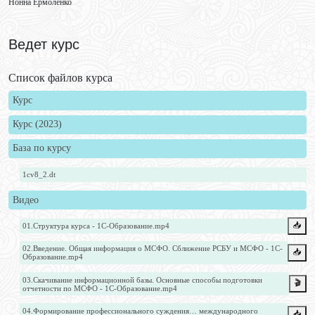
Нонна Ермоленко
Ведет курс
Список файлов курса
Курс
Курс (2023)
База по курсу
1cv8_2.dt
Видео
📥️
01.Структура курса - 1С-Образование.mp4
02.Введение. Общая информация о МСФО. Сближение РСБУ и МСФО - 1С-
📥️
Образование.mp4
03.Скачивание информационной базы. Основные способы подготовки
🎬
отчетности по МСФО - 1С-Образование.mp4
04.Формирование профессионального суждения… международного
📥️