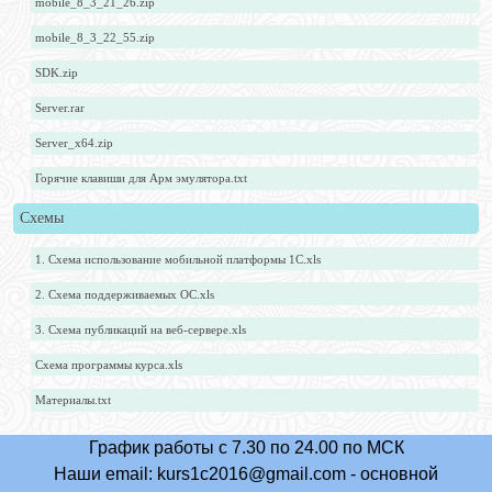
mobile_8_3_21_26.zip
mobile_8_3_22_55.zip
SDK.zip
Server.rar
Server_x64.zip
Горячие клавиши для Арм эмулятора.txt
Схемы
1. Схема использование мобильной платформы 1С.xls
2. Схема поддерживаемых ОС.xls
3. Схема публикаций на веб-сервере.xls
Схема программы курса.xls
Материалы.txt
График работы с 7.30 по 24.00 по МСК
Наши email:
kurs1c2016@gmail.com
- основной