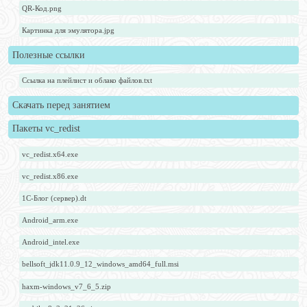
QR-Код.png
Картинка для эмулятора.jpg
Полезные ссылки
Ссылка на плейлист и облако файлов.txt
Скачать перед занятием
Пакеты vc_redist
vc_redist.x64.exe
vc_redist.x86.exe
1С-Блог (сервер).dt
Android_arm.exe
Android_intel.exe
bellsoft_jdk11.0.9_12_windows_amd64_full.msi
haxm-windows_v7_6_5.zip