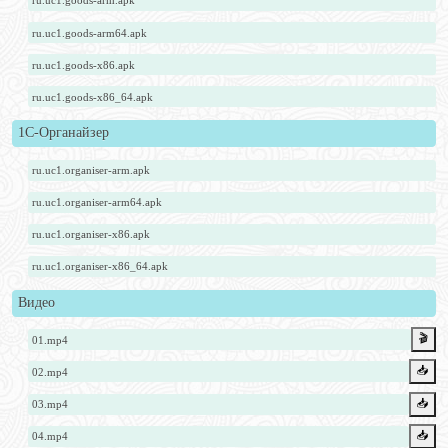
ru.uc1.goods-arm.apk
ru.uc1.goods-arm64.apk
ru.uc1.goods-x86.apk
ru.uc1.goods-x86_64.apk
1С-Органайзер
ru.uc1.organiser-arm.apk
ru.uc1.organiser-arm64.apk
ru.uc1.organiser-x86.apk
ru.uc1.organiser-x86_64.apk
Видео
🎬
01.mp4
📥️
02.mp4
📥️
03.mp4
📥️
04.mp4