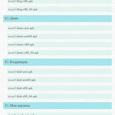
ru.uc1.blog-x86.apk
ru.uc1.blog-x86_64.apk
1С-Демо
ru.uc1.demo-arm.apk
ru.uc1.demo-arm64.apk
ru.uc1.demo-x86.apk
ru.uc1.demo-x86_64.apk
1С-Кладовщик
ru.uc1.klad-arm.apk
ru.uc1.klad-arm64.apk
ru.uc1.klad-x86.apk
ru.uc1.klad-x86_64.apk
1С-Моя корзина