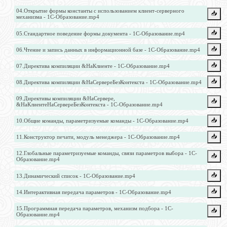
04.Открытие формы константы с использованием клиент-серверного
📥️
механизма - 1С-Образование.mp4
📥️
05.Стандартное поведение формы документа - 1С-Образование.mp4
📥️
06.Чтение и запись данных в информационной базе - 1С-Образование.mp4
📥️
07.Директива компиляции &НаКлиенте - 1С-Образование.mp4
📥️
08.Директива компиляции &НаСервереБезКонтекста - 1С-Образование.mp4
09.Директивы компиляции &НаСервере,
📥️
&НаКлиентеНаСервереБезКонтекста - 1С-Образование.mp4
📥️
10.Общие команды, параметризуемые команды - 1С-Образование.mp4
📥️
11.Конструктор печати, модуль менеджера - 1С-Образование.mp4
12.Глобальные параметризуемые команды, связи параметров выбора - 1С-
📥️
Образование.mp4
📥️
13.Динамический список - 1С-Образование.mp4
📥️
14.Интерактивная передача параметров - 1С-Образование.mp4
15.Программная передача параметров, механизм подбора - 1С-
📥️
Образование.mp4