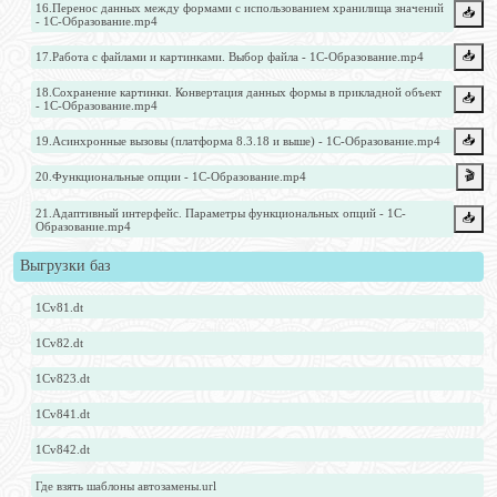
16.Перенос данных между формами с использованием хранилища значений
📥️
- 1С-Образование.mp4
📥️
17.Работа с файлами и картинками. Выбор файла - 1С-Образование.mp4
18.Сохранение картинки. Конвертация данных формы в прикладной объект
📥️
- 1С-Образование.mp4
📥️
19.Асинхронные вызовы (платформа 8.3.18 и выше) - 1С-Образование.mp4
🎬
20.Функциональные опции - 1С-Образование.mp4
21.Адаптивный интерфейс. Параметры функциональных опций - 1С-
📥️
Образование.mp4
Выгрузки баз
1Cv81.dt
1Cv82.dt
1Cv823.dt
1Cv841.dt
1Cv842.dt
Где взять шаблоны автозамены.url