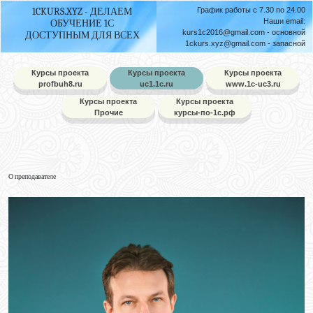
1CKURS.XYZ - ДЕЛАЕМ
График работы с 7.30 по 24.00
Наши email:
ОБУЧЕНИЕ 1С
kurs1c2016@gmail.com
- основной
ДОСТУПНЫМ ДЛЯ ВСЕХ
1ckurs.xyz@gmail.com
- запасной
Курсы проекта
Курсы проекта
Курсы проекта
profbuh8.ru
uc1.1c.ru
www.1c-uc3.ru
Курсы проекта
Курсы проекта
Прочие
курсы-по-1с.рф
О преподавателе