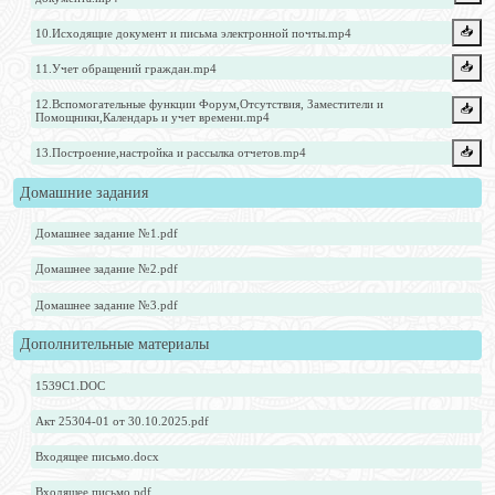
📥️
10.Исходящие документ и письма электронной почты.mp4
📥️
11.Учет обращений граждан.mp4
12.Вспомогательные функции Форум,Отсутствия, Заместители и
📥️
Помощники,Календарь и учет времени.mp4
📥️
13.Построение,настройка и рассылка отчетов.mp4
Домашние задания
Домашнее задание №1.pdf
Домашнее задание №2.pdf
Домашнее задание №3.pdf
Дополнительные материалы
1539C1.DOC
Акт 25304-01 от 30.10.2025.pdf
Входящее письмо.docx
Входящее письмо.pdf