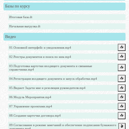
Базы по курсу
Итоговая база.dt
Начальная выгрузка.dt
Видео
📥️
01.Основной интерфейс и уведомления.mp4
📥️
02.Реестры документов и поиск по ним.mp4
03.Подготовка карточки входящего документа и связанные
📥️
справочники.mp4
📥️
04.Регистрация входящего документа и запуск обработки.mp4
📥️
05.Виджет Задачи мне и резолюция руководителя.mp4
📥️
06.Модуль Мероприятия.mp4
📥️
07.Управление проектами.mp4
📥️
08.Создание карточки договора.mp4
09.Согласование в режиме замечаний и обеспечение подписания бумажного
🎬
документа.mp4