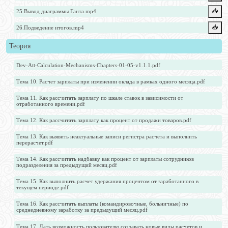
📥️
25.Вывод диаграммы Ганта.mp4
📥️
26.Подведение итогов.mp4
Теория
Dev-Att-Calculation-Mechanisms-Chapters-01-05-v1.1.1.pdf
Тема 10. Расчет зарплаты при изменении оклада в рамках одного месяца.pdf
Тема 11. Как рассчитать зарплату по шкале ставок в зависимости от
отработанного времени.pdf
Тема 12. Как рассчитать зарплату как процент от продажи товаров.pdf
Тема 13. Как выявить неактуальные записи регистра расчета и выполнить
перерасчет.pdf
Тема 14. Как рассчитать надбавку как процент от зарплаты сотрудников
подразделения за предыдущий месяц.pdf
Тема 15. Как выполнить расчет удержания процентом от заработанного в
текущем периоде.pdf
Тема 16. Как рассчитать выплаты (командировочные, больничные) по
среднедневному заработку за предыдущий месяц.pdf
Тема 17. Дать возможность пользователю создавать новые виды расчетов и