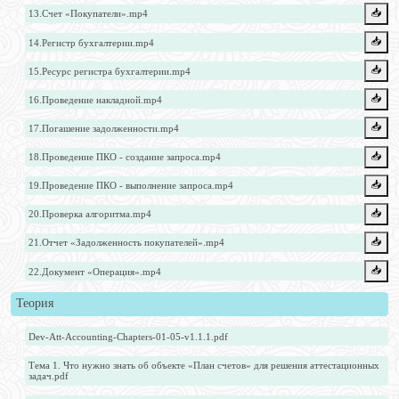
📥️
13.Счет «Покупатели».mp4
📥️
14.Регистр бухгалтерии.mp4
📥️
15.Ресурс регистра бухгалтерии.mp4
📥️
16.Проведение накладной.mp4
📥️
17.Погашение задолженности.mp4
📥️
18.Проведение ПКО - создание запроса.mp4
📥️
19.Проведение ПКО - выполнение запроса.mp4
📥️
20.Проверка алгоритма.mp4
📥️
21.Отчет «Задолженность покупателей».mp4
📥️
22.Документ «Операция».mp4
Теория
Dev-Att-Accounting-Chapters-01-05-v1.1.1.pdf
Тема 1. Что нужно знать об объекте «План счетов» для решения аттестационных
задач.pdf