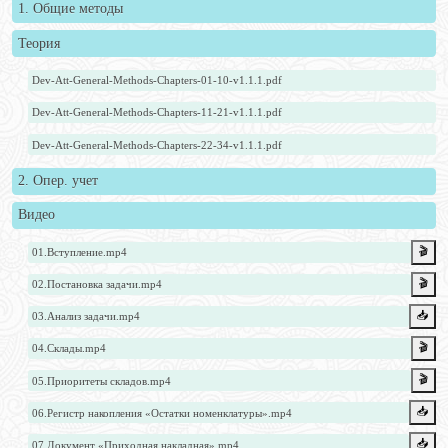
1. Общие методы
Теория
Dev-Att-General-Methods-Chapters-01-10-v1.1.1.pdf
Dev-Att-General-Methods-Chapters-11-21-v1.1.1.pdf
Dev-Att-General-Methods-Chapters-22-34-v1.1.1.pdf
2. Опер. учет
Видео
🎬
01.Вступление.mp4
🎬
02.Постановка задачи.mp4
📥️
03.Анализ задачи.mp4
🎬
04.Склады.mp4
🎬
05.Приоритеты складов.mp4
📥️
06.Регистр накопления «Остатки номенклатуры».mp4
📥️
07.Документ «Приходная накладная».mp4