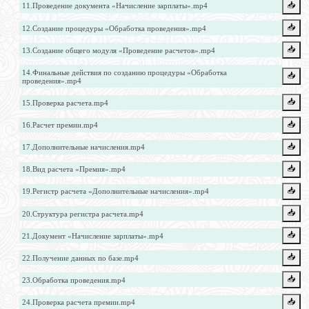
📥️
11.Проведение документа «Начисление зарплаты».mp4
📥️
12.Создание процедуры «Обработка проведения».mp4
📥️
13.Создание общего модуля «Проведение расчетов».mp4
14.Финальные действия по созданию процедуры «Обработка
📥️
проведения».mp4
📥️
15.Проверка расчета.mp4
📥️
16.Расчет премии.mp4
📥️
17.Дополнительные начисления.mp4
📥️
18.Вид расчета «Премия».mp4
📥️
19.Регистр расчета «Дополнительные начисления».mp4
📥️
20.Структура регистра расчета.mp4
📥️
21.Документ «Начисление зарплаты».mp4
📥️
22.Получение данных по базе.mp4
📥️
23.Обработка проведения.mp4
📥️
24.Проверка расчета премии.mp4