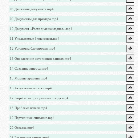
📥️
08.Движения документа.mp4
📥️
09.Документы для примера.mp4
📥️
10.Документ «Расходная накладная».mp4
📥️
11.Управляемые блокировки.mp4
📥️
12.Установка блокировки.mp4
📥️
13.Определение источников данных.mp4
📥️
14.Создание запроса.mp4
📥️
15.Момент времени.mp4
📥️
16.Актуальные остатки.mp4
📥️
17.Разработка программного кода.mp4
📥️
18.Проблема копеек.mp4
📥️
19.Партионное списание.mp4
📥️
20.Отладка.mp4
📥️
21.Реализация отчета.mp4