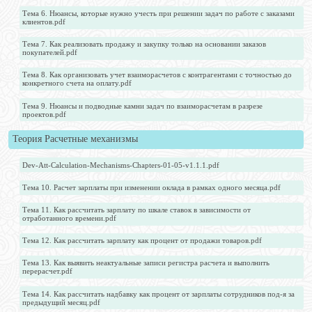
Тема 6. Нюансы, которые нужно учесть при решении задач по работе с заказами
клиентов.pdf
Тема 7. Как реализовать продажу и закупку только на основании заказов
покупателей.pdf
Тема 8. Как организовать учет взаиморасчетов с контрагентами с точностью до
конкретного счета на оплату.pdf
Тема 9. Нюансы и подводные камни задач по взаиморасчетам в разрезе
проектов.pdf
Теория Расчетные механизмы
Dev-Att-Calculation-Mechanisms-Chapters-01-05-v1.1.1.pdf
Тема 10. Расчет зарплаты при изменении оклада в рамках одного месяца.pdf
Тема 11. Как рассчитать зарплату по шкале ставок в зависимости от
отработанного времени.pdf
Тема 12. Как рассчитать зарплату как процент от продажи товаров.pdf
Тема 13. Как выявить неактуальные записи регистра расчета и выполнить
перерасчет.pdf
Тема 14. Как рассчитать надбавку как процент от зарплаты сотрудников под-я за
предыдущий месяц.pdf