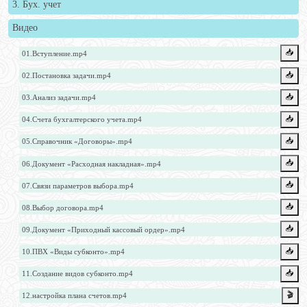
3. Бух. учет
Видео
📥️
01.Вступление.mp4
📥️
02.Постановка задачи.mp4
📥️
03.Анализ задачи.mp4
📥️
04.Счета бухгалтерского учета.mp4
📥️
05.Справочник «Договоры».mp4
📥️
06.Документ «Расходная накладная».mp4
📥️
07.Связи параметров выбора.mp4
📥️
08.Выбор договора.mp4
📥️
09.Документ «Приходный кассовый ордер».mp4
📥️
10.ПВХ «Виды субконто».mp4
📥️
11.Создание видов субконто.mp4
🎬
12.настройка плана счетов.mp4