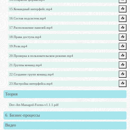
📥️
15.Командный интерфейс.mp4
📥️
16.Состав подсистем.mp4
📥️
17.Расположение панелей.mp4
📥️
18.Права доступа.mp4
📥️
19.Роли.mp4
📥️
20.Проверка в пользовательском режиме.mp4
📥️
21.Группы команд.mp4
📥️
22.Создание групп команд.mp4
📥️
23.Настройка интерфейса.mp4
Теория
Dev-Att-Managed-Forms-v1.1.1.pdf
6. Бизнес-процессы
Видео