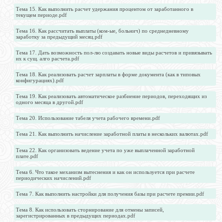
Тема 15. Как выполнить расчет удержания процентом от заработанного в
текущем периоде.pdf
Тема 16. Как рассчитать выплаты (ком-ые, больнич) по среднедневному
заработку за предыдущий месяц.pdf
Тема 17. Дать возможность пол-лю создавать новые виды расчетов и привязывать
их к сущ. алго расчета.pdf
Тема 18. Как реализовать расчет зарплаты в форме документа (как в типовых
конфигурациях).pdf
Тема 19. Как реализовать автоматическое разбиение периодов, переходящих из
одного месяца в другой.pdf
Тема 20. Использование табеля учета рабочего времени.pdf
Тема 21. Как выполнить начисление заработной платы в нескольких валютах.pdf
Тема 22. Как организовать ведение учета по уже выплаченной заработной
плате.pdf
Тема 6. Что такое механизм вытеснения и как он используется при расчете
периодических начислений.pdf
Тема 7. Как выполнить настройки для получения базы при расчете премии.pdf
Тема 8. Как использовать сторнирование для отмены записей,
зарегистрированных в предыдущих периодах.pdf