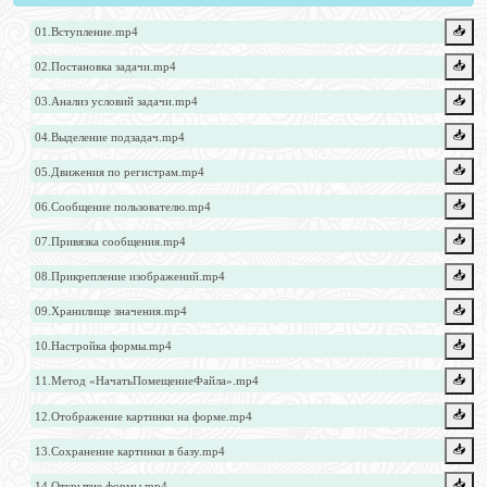
📥️
01.Вступление.mp4
📥️
02.Постановка задачи.mp4
📥️
03.Анализ условий задачи.mp4
📥️
04.Выделение подзадач.mp4
📥️
05.Движения по регистрам.mp4
📥️
06.Сообщение пользователю.mp4
📥️
07.Привязка сообщения.mp4
📥️
08.Прикрепление изображений.mp4
📥️
09.Хранилище значения.mp4
📥️
10.Настройка формы.mp4
📥️
11.Метод «НачатьПомещениеФайла».mp4
📥️
12.Отображение картинки на форме.mp4
📥️
13.Сохранение картинки в базу.mp4
📥️
14.Открытие формы.mp4