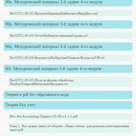
00o. Методический материал 2-й задачи 4-го модуля
DevUT11-05-02-ПроцентНаценкиДляБазовогоВидаЦен.xml
00p. Методический материал 3-й задачи 4-го модуля
DevUT11-05-03-ОтчетПоНекачественнымСериям.erf
00q. Методический материал 4-й задачи 4-го модуля
DevUT11-05-04-ВедомостьПоПартиямТоваров-КонтрольТЗР.erf
00r. Методический материал 5-й задачи 4-го модуля
DevUT11-05-05-Модуль формы обработки
ПодборТоваровВДокументПродажи.txt
Теория в pdf без обрезанного кода
Теория Бух учет
Dev-Att-Accounting-Chapters-01-05-v1.1.1.pdf
Тема 1. Что нужно знать об объекте «План счетов» для решения аттестационных
задач.pdf