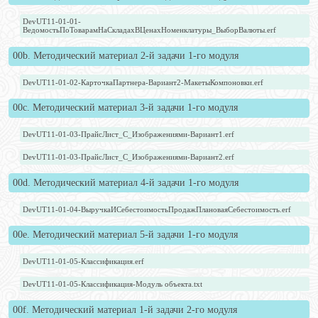
DevUT11-01-01-
ВедомостьПоТоварамНаСкладахВЦенахНоменклатуры_ВыборВалюты.erf
00b. Методический материал 2-й задачи 1-го модуля
DevUT11-01-02-КарточкаПартнера-Вариант2-МакетыКомпоновки.erf
00c. Методический материал 3-й задачи 1-го модуля
DevUT11-01-03-ПрайсЛист_С_Изображениями-Вариант1.erf
DevUT11-01-03-ПрайсЛист_С_Изображениями-Вариант2.erf
00d. Методический материал 4-й задачи 1-го модуля
DevUT11-01-04-ВыручкаИСебестоимостьПродажПлановаяСебестоимость.erf
00e. Методический материал 5-й задачи 1-го модуля
DevUT11-01-05-Классификация.erf
DevUT11-01-05-Классификация-Модуль объекта.txt
00f. Методический материал 1-й задачи 2-го модуля