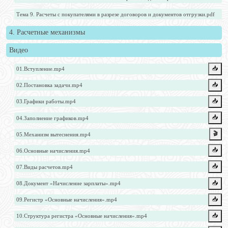
Тема 9. Расчеты с покупателями в разрезе договоров и документов отгрузки.pdf
4. Расчетные механизмы
Видео
📥️
01.Вступление.mp4
📥️
02.Постановка задачи.mp4
📥️
03.Графики работы.mp4
📥️
04.Заполнение графиков.mp4
🎬
05.Механизм вытеснения.mp4
📥️
06.Основные начисления.mp4
📥️
07.Виды расчетов.mp4
📥️
08.Документ «Начисление зарплаты».mp4
📥️
09.Регистр «Основные начисления».mp4
📥️
10.Структура регистра «Основные начисления».mp4