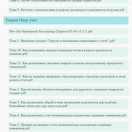
Тема 8. Расчет себестоимости списания по срокам годности.pdf
Тема 9. Расчеты с покупателями в разрезе договоров и документов отгрузки.pdf
Теория Опер учет
Dev-Att-Operational-Accounting-Chapters-01-05-v1.1.1.pdf
Тема 1. Введение в раздел “Задачи и механизмы оперативного учета”.pdf
Тема 10. Как реализовать ведение взаиморасчетов в разрезе проектов на
экзамене.pdf
Тема 11. Как реализовать списание товаров согласно настроенному приоритету
складов.pdf
Тема 12. Как на экзамене правильно спроектировать структуру регистров и легко
делать отчет.pdf
Тема 2. Как настроить объекты метаданных для адресного хранения товаров на
складах.pdf
Тема 3. Как реализовать обработчики проведения документов для подбора
ближайших ячеек при адр хран н-ры.pdf
Тема 4. Как реализовать учет номенклатуры в различных единицах измерения.pdf
Тема 5. Пример реализации учета номенклатуры в различных единицах
измерения.pdf