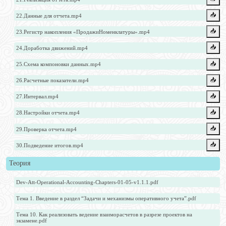
📥️
22.Данные для отчета.mp4
📥️
23.Регистр накопления «ПродажиНоменклатуры».mp4
📥️
24.Доработка движений.mp4
📥️
25.Схема компоновки данных.mp4
📥️
26.Расчетные показатели.mp4
📥️
27.Интервал.mp4
📥️
28.Настройки отчета.mp4
📥️
29.Проверка отчета.mp4
📥️
30.Подведение итогов.mp4
Теория
Dev-Att-Operational-Accounting-Chapters-01-05-v1.1.1.pdf
Тема 1. Введение в раздел “Задачи и механизмы оперативного учета”.pdf
Тема 10. Как реализовать ведение взаиморасчетов в разрезе проектов на
экзамене.pdf