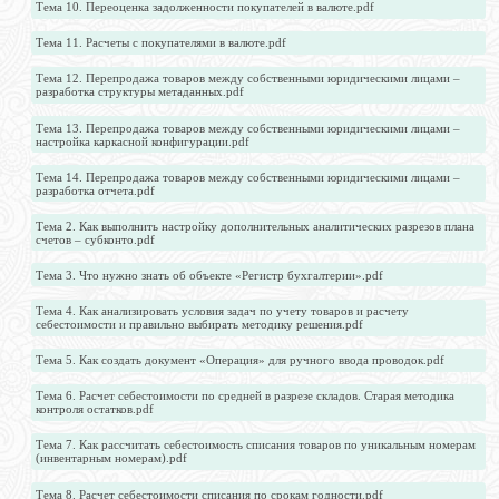
Тема 10. Переоценка задолженности покупателей в валюте.pdf
Тема 11. Расчеты с покупателями в валюте.pdf
Тема 12. Перепродажа товаров между собственными юридическими лицами –
разработка структуры метаданных.pdf
Тема 13. Перепродажа товаров между собственными юридическими лицами –
настройка каркасной конфигурации.pdf
Тема 14. Перепродажа товаров между собственными юридическими лицами –
разработка отчета.pdf
Тема 2. Как выполнить настройку дополнительных аналитических разрезов плана
счетов – субконто.pdf
Тема 3. Что нужно знать об объекте «Регистр бухгалтерии».pdf
Тема 4. Как анализировать условия задач по учету товаров и расчету
себестоимости и правильно выбирать методику решения.pdf
Тема 5. Как создать документ «Операция» для ручного ввода проводок.pdf
Тема 6. Расчет себестоимости по средней в разрезе складов. Старая методика
контроля остатков.pdf
Тема 7. Как рассчитать себестоимость списания товаров по уникальным номерам
(инвентарным номерам).pdf
Тема 8. Расчет себестоимости списания по срокам годности.pdf