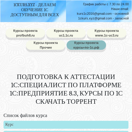
1CKURS.XYZ - ДЕЛАЕМ
График работы с 7.30 по 24.00
Наши email:
ОБУЧЕНИЕ 1С
kurs1c2016@gmail.com
- основной
ДОСТУПНЫМ ДЛЯ ВСЕХ
1ckurs.xyz@gmail.com
- запасной
Курсы проекта
Курсы проекта
Курсы проекта
profbuh8.ru
uc1.1c.ru
www.1c-uc3.ru
Курсы проекта
Курсы проекта
Прочие
курсы-по-1с.рф
ПОДГОТОВКА К АТТЕСТАЦИИ
1С:СПЕЦИАЛИСТ ПО ПЛАТФОРМЕ
1С:ПРЕДПРИЯТИЕ 8.3, КУРСЫ ПО 1С
СКАЧАТЬ ТОРРЕНТ
Список файлов курса
Курс