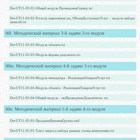
DevUT11-03-02-Общий модуль ПроведениеСервер.txt
DevUT11-03-02-Регистр накопления экз_ОбъемДоступныхУслуг – модуль набора
записей.txt
00l. Методический материал 3-й задачи 3-го модуля
DevUT11-03-03-Модуль объекта.txt
DevUT11-03-03-Модуль формы документа.txt
00m. Методический материал 4-й задачи 3-го модуля
DevUT11-03-04-Модуль менеджера - РеализацияТоваровУслуг.txt
DevUT11-03-04-Модуль объекта - РеализацияТоваровУслуг.txt
DevUT11-03-04-Общий модуль - экзПроведениеДокументов .txt
00n. Методический материал 1-й задачи 4-го модуля
DevUT11-05-01-ПродажиЦеноваяГруппа.xml
DevUT11-05-01-Текст запроса набора данных схемы компоновки.txt