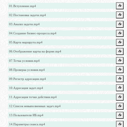
📥️
01.Вступление.mp4
📥️
02.Постановка задачи.mp4
📥️
03.Анализ задачи.mp4
📥️
04.Создание бизнес-процесса.mp4
📥️
05.Карта маршрута.mp4
📥️
06.Отображение карты на форме.mp4
📥️
07.Точка условия.mp4
📥️
08.Проверка условия.mp4
📥️
09.Регистр адресации.mp4
📥️
10.Адресация задач.mp4
📥️
11.Адресация точки действия.mp4
📥️
12.Список невыполненных задач.mp4
📥️
13.Пользователи ИБ.mp4
📥️
14.Параметры сеанса.mp4