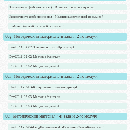
Заказ клиента (себестоимость) - Внешняя печатная форма.epf
Заказ клиента (себестоимость) - Модификация типовой формы.epf
Шаблон Внешней печатной формы.epf
00g. Методический материал 2-й задачи 2-го модуля
DevUT11-02-02-ЗаполнениеПланаПродаж.epf
DevUT11-02-02-Модуль объекта.txt
DevUT11-02-02-Модуль формы.txt
00h. Методический материал 3-й задачи 2-го модуля
DevUT11-02-03-КопированиеНоменклатуры.epf
DevUT11-02-03-Модуль объекта.txt
DevUT11-02-03-Модуль формы.txt
00i. Методический материал 4-й задачи 2-го модуля
DevUT11-02-04-ВводПеремещенияНаОснованииЗаказаКлиента.epf