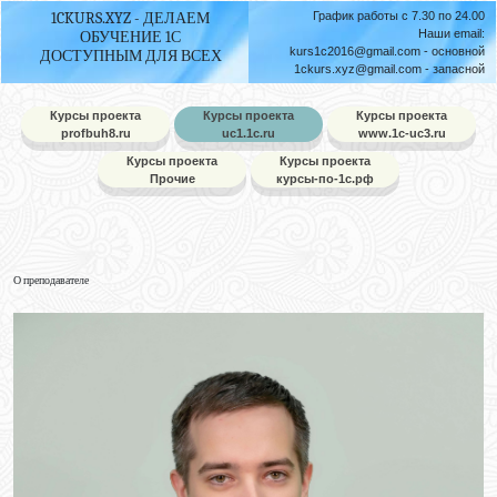
1CKURS.XYZ - ДЕЛАЕМ
График работы с 7.30 по 24.00
Наши email:
ОБУЧЕНИЕ 1С
kurs1c2016@gmail.com
- основной
ДОСТУПНЫМ ДЛЯ ВСЕХ
1ckurs.xyz@gmail.com
- запасной
Курсы проекта
Курсы проекта
Курсы проекта
profbuh8.ru
uc1.1c.ru
www.1c-uc3.ru
Курсы проекта
Курсы проекта
Прочие
курсы-по-1с.рф
О преподавателе