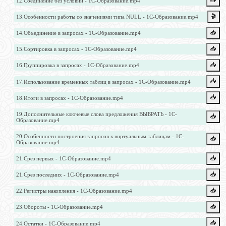
12.Соединение без условий - 1С-Образование.mp4
🎬
13.Особенности работы со значениями типа NULL - 1С-Образование.mp4
📥️
14.Объединение в запросах - 1С-Образование.mp4
📥️
15.Сортировка в запросах - 1С-Образование.mp4
📥️
16.Группировка в запросах - 1С-Образование.mp4
📥️
17.Использование временных таблиц в запросах - 1С-Образование.mp4
📥️
18.Итоги в запросах - 1С-Образование.mp4
19.Дополнительные ключевые слова предложения ВЫБРАТЬ - 1С-
📥️
Образование.mp4
20.Особенности построения запросов к виртуальным таблицам - 1С-
📥️
Образование.mp4
📥️
21.Срез первых - 1С-Образование.mp4
📥️
21.Срез последних - 1С-Образование.mp4
📥️
22.Регистры накопления - 1С-Образование.mp4
📥️
23.Обороты - 1С-Образование.mp4
📥️
24.Остатки - 1С-Образование.mp4