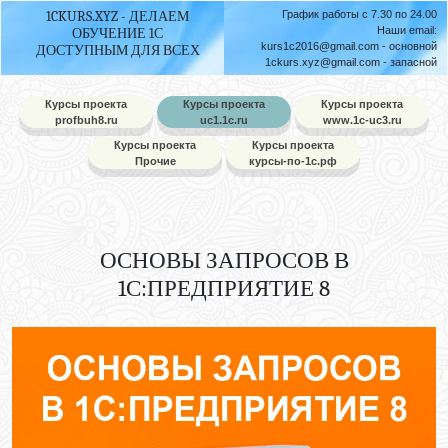
1CKURS.XYZ - ДЕЛАЕМ
График работы с 7.30 по 24.00
Наши email:
ОБУЧЕНИЕ 1С
kurs1c2016@gmail.com
- основной
ДОСТУПНЫМ ДЛЯ ВСЕХ
1ckurs.xyz@gmail.com
- запасной
Курсы проекта
Курсы проекта
Курсы проекта
profbuh8.ru
uc1.1c.ru
www.1c-uc3.ru
Курсы проекта
Курсы проекта
Прочие
курсы-по-1с.рф
ОСНОВЫ ЗАПРОСОВ В
1С:ПРЕДПРИЯТИЕ 8