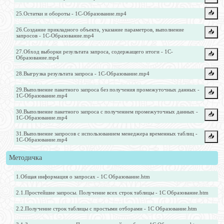
📥️
25.Остатки и обороты - 1С-Образование.mp4
26.Создание прикладного объекта, указание параметров, выполнение
📥️
запросов - 1С-Образование.mp4
27.Обход выборки результата запроса, содержащего итоги - 1С-
📥️
Образование.mp4
📥️
28.Выгрузка результата запроса - 1С-Образование.mp4
29.Выполнение пакетного запроса без получения промежуточных данных -
📥️
1С-Образование.mp4
30.Выполнение пакетного запроса с получением промежуточных данных -
📥️
1С-Образование.mp4
31.Выполнение запросов с использованием менеджера временных таблиц -
📥️
1С-Образование.mp4
Методичка
1.Общая информация о запросах - 1С Образование.htm
2.1.Простейшие запросы. Получение всех строк таблицы - 1С Образование.htm
2.2.Получение строк таблицы с простыми отборами - 1С Образование.htm