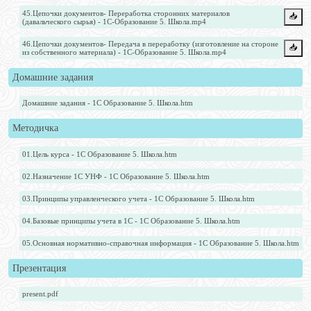
45.Цепочки документов- Переработка сторонних материалов
📥️
(давальческого сырья) - 1С-Образование 5. Школа.mp4
46.Цепочки документов- Передача в переработку (изготовление на стороне
📥️
из собственного материала) - 1С-Образование 5. Школа.mp4
Домашние задания
Домашние задания - 1С Образование 5. Школа.htm
Методичка
01.Цель курса - 1С Образование 5. Школа.htm
02.Назначение 1С УНФ - 1С Образование 5. Школа.htm
03.Принципы управленческого учета - 1С Образование 5. Школа.htm
04.Базовые принципы учета в 1С - 1С Образование 5. Школа.htm
05.Основная нормативно-справочная информация - 1С Образование 5. Школа.htm
Презентация
present.pdf