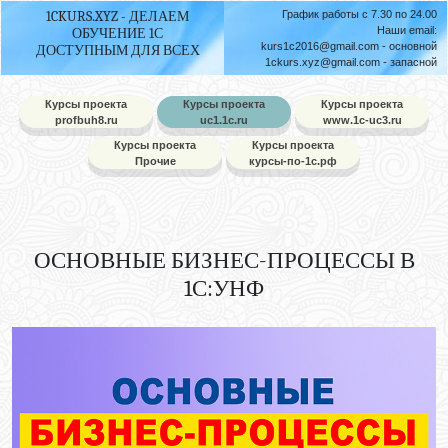
1CKURS.XYZ - ДЕЛАЕМ
График работы с 7.30 по 24.00
Наши email:
ОБУЧЕНИЕ 1С
kurs1c2016@gmail.com
- основной
ДОСТУПНЫМ ДЛЯ ВСЕХ
1ckurs.xyz@gmail.com
- запасной
Курсы проекта
Курсы проекта
Курсы проекта
profbuh8.ru
uc1.1c.ru
www.1c-uc3.ru
Курсы проекта
Курсы проекта
Прочие
курсы-по-1с.рф
ОСНОВНЫЕ БИЗНЕС-ПРОЦЕССЫ В
1С:УНФ