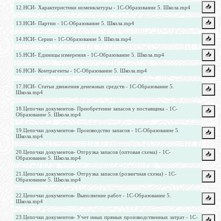
📥️
12.НСИ- Характеристики номенклатуры - 1С-Образование 5. Школа.mp4
📥️
13.НСИ- Партии - 1С-Образование 5. Школа.mp4
📥️
14.НСИ- Серии - 1С-Образование 5. Школа.mp4
📥️
15.НСИ- Единицы измерения - 1С-Образование 5. Школа.mp4
📥️
16.НСИ- Контрагенты - 1С-Образование 5. Школа.mp4
17.НСИ- Статьи движения денежных средств - 1С-Образование 5.
📥️
Школа.mp4
18.Цепочки документов- Приобретение запасов у поставщика - 1С-
📥️
Образование 5. Школа.mp4
19.Цепочки документов- Производство запасов - 1С-Образование 5.
📥️
Школа.mp4
20.Цепочки документов- Отгрузка запасов (оптовая схема) - 1С-
📥️
Образование 5. Школа.mp4
21.Цепочки документов- Отгрузка запасов (розничная схема) - 1С-
📥️
Образование 5. Школа.mp4
22.Цепочки документов- Выполнение работ - 1С-Образование 5.
📥️
Школа.mp4
23.Цепочки документов- Учет иных прямых производственных затрат - 1С-
📥️