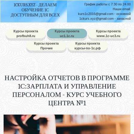
1CKURS.XYZ - ДЕЛАЕМ
График работы с 7.30 по 24.00
Наши email:
ОБУЧЕНИЕ 1С
kurs1c2016@gmail.com
- основной
ДОСТУПНЫМ ДЛЯ ВСЕХ
1ckurs.xyz@gmail.com
- запасной
Курсы проекта
Курсы проекта
Курсы проекта
profbuh8.ru
uc1.1c.ru
www.1c-uc3.ru
Курсы проекта
Курсы проекта
Прочие
курсы-по-1с.рф
НАСТРОЙКА ОТЧЕТОВ В ПРОГРАММЕ
1С:ЗАРПЛАТА И УПРАВЛЕНИЕ
ПЕРСОНАЛОМ - КУРС УЧЕБНОГО
ЦЕНТРА №1