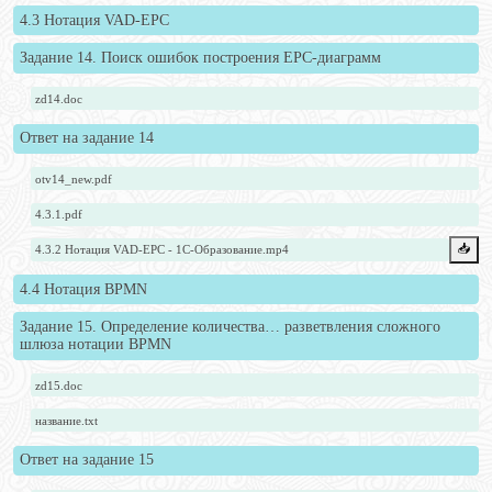
4.3 Нотация VAD-EPC
Задание 14. Поиск ошибок построения ЕРС-диаграмм
zd14.doc
Ответ на задание 14
otv14_new.pdf
4.3.1.pdf
📥️
4.3.2 Нотация VAD-EPC - 1С-Образование.mp4
4.4 Нотация BPMN
Задание 15. Определение количества… разветвления сложного
шлюза нотации ВРМN
zd15.doc
название.txt
Ответ на задание 15