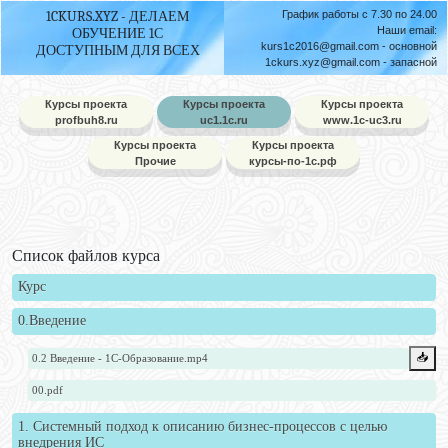
1CKURS.XYZ - ДЕЛАЕМ
График работы с 7.30 по 24.00
Наши email:
ОБУЧЕНИЕ 1С
kurs1c2016@gmail.com
- основной
ДОСТУПНЫМ ДЛЯ ВСЕХ
1ckurs.xyz@gmail.com
- запасной
Курсы проекта
Курсы проекта
Курсы проекта
profbuh8.ru
uc1.1c.ru
www.1c-uc3.ru
Курсы проекта
Курсы проекта
Прочие
курсы-по-1с.рф
Список файлов курса
Курс
0.Введение
📥️
0.2 Введение - 1С-Образование.mp4
00.pdf
1. Системный подход к описанию бизнес-процессов с целью
внедрения ИС