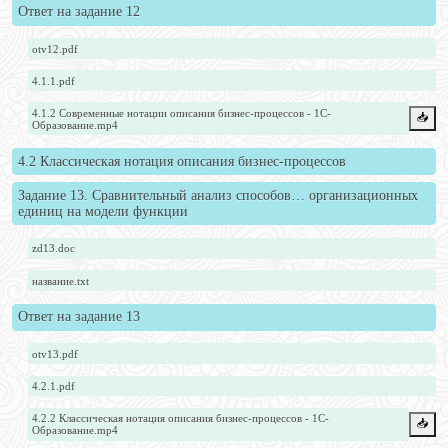
Ответ на задание 12
otv12.pdf
4.1.1.pdf
4.1.2 Современные нотации описания бизнес-процессов - 1С-
📥️
Образование.mp4
4.2 Классическая нотация описания бизнес-процессов
Задание 13. Сравнительный анализ способов… организационных
единиц на модели функции
zd13.doc
название.txt
Ответ на задание 13
otv13.pdf
4.2.1.pdf
4.2.2 Классическая нотация описания бизнес-процессов - 1С-
📥️
Образование.mp4