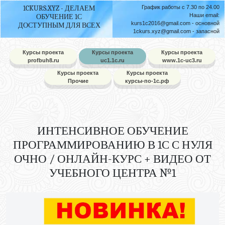
1CKURS.XYZ - ДЕЛАЕМ
График работы с 7.30 по 24.00
Наши email:
ОБУЧЕНИЕ 1С
kurs1c2016@gmail.com
- основной
ДОСТУПНЫМ ДЛЯ ВСЕХ
1ckurs.xyz@gmail.com
- запасной
Курсы проекта
Курсы проекта
Курсы проекта
profbuh8.ru
uc1.1c.ru
www.1c-uc3.ru
Курсы проекта
Курсы проекта
Прочие
курсы-по-1с.рф
ИНТЕНСИВНОЕ ОБУЧЕНИЕ
ПРОГРАММИРОВАНИЮ В 1С С НУЛЯ
ОЧНО / ОНЛАЙН-КУРС + ВИДЕО ОТ
УЧЕБНОГО ЦЕНТРА №1