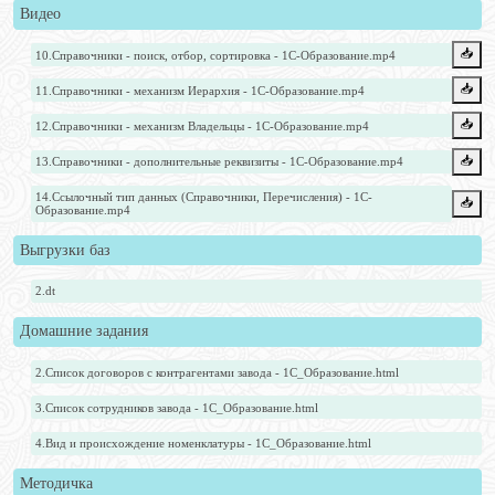
Видео
📥️
10.Справочники - поиск, отбор, сортировка - 1С-Образование.mp4
📥️
11.Справочники - механизм Иерархия - 1С-Образование.mp4
📥️
12.Справочники - механизм Владельцы - 1С-Образование.mp4
📥️
13.Справочники - дополнительные реквизиты - 1С-Образование.mp4
14.Ссылочный тип данных (Справочники, Перечисления) - 1С-
📥️
Образование.mp4
Выгрузки баз
2.dt
Домашние задания
2.Список договоров с контрагентами завода - 1С_Образование.html
3.Список сотрудников завода - 1С_Образование.html
4.Вид и происхождение номенклатуры - 1С_Образование.html
Методичка