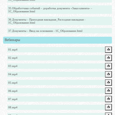
35.Обработчики событий – доработка документа «Заказ клиента» -
1С_Образование.html
36.Документы – Приходная накладная_Расходная накладная -
1С_Образование.html
37.Документы – Ввод на основании - 1С_Образование.html
Вебинары
📥️
01.mp4
📥️
02.mp4
📥️
03.mp4
📥️
04.mp4
📥️
05.mp4
📥️
06.mp4
📥️
07.mp4
📥️
08.mp4