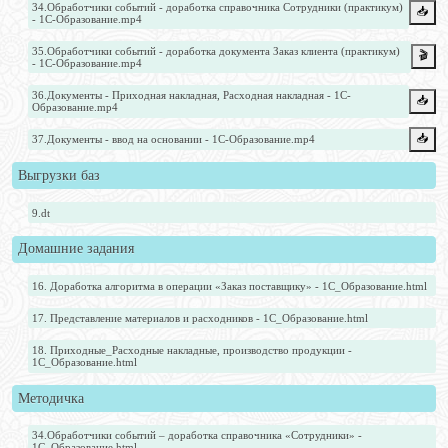
34.Обработчики событий - доработка справочника Сотрудники (практикум)
📥️
- 1С-Образование.mp4
35.Обработчики событий - доработка документа Заказ клиента (практикум)
🎬
- 1С-Образование.mp4
36.Документы - Приходная накладная, Расходная накладная - 1С-
📥️
Образование.mp4
📥️
37.Документы - ввод на основании - 1С-Образование.mp4
Выгрузки баз
9.dt
Домашние задания
16. Доработка алгоритма в операции «Заказ поставщику» - 1С_Образование.html
17. Представление материалов и расходников - 1С_Образование.html
18. Приходные_Расходные накладные, производство продукции -
1С_Образование.html
Методичка
34.Обработчики событий – доработка справочника «Сотрудники» -
1С_Образование.html