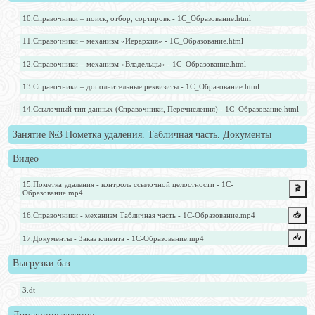
10.Справочники – поиск, отбор, сортировк - 1С_Образование.html
11.Справочники – механизм «Иерархия» - 1С_Образование.html
12.Справочники – механизм «Владельцы» - 1С_Образование.html
13.Справочники – дополнительные реквизиты - 1С_Образование.html
14.Ссылочный тип данных (Справочники, Перечисления) - 1С_Образование.html
Занятие №3 Пометка удаления. Табличная часть. Документы
Видео
15.Пометка удаления - контроль ссылочной целостности - 1С-
🎬
Образование.mp4
📥️
16.Справочники - механизм Табличная часть - 1С-Образование.mp4
📥️
17.Документы - Заказ клиента - 1С-Образование.mp4
Выгрузки баз
3.dt