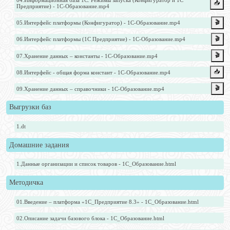
04.Информационная база 1С. Режимы запуска (Конфигуратор и 1С
📥️
Предприятие) - 1С-Образование.mp4
🎬
05.Интерфейс платформы (Конфигуратор) - 1С-Образование.mp4
🎬
06.Интерфейс платформы (1С Предприятие) - 1С-Образование.mp4
🎬
07.Хранение данных – константы - 1С-Образование.mp4
📥️
08.Интерфейс - общая форма констант - 1С-Образование.mp4
🎬
09.Хранение данных – справочники - 1С-Образование.mp4
Выгрузки баз
1.dt
Домашние задания
1.Данные организации и список товаров - 1С_Образование.html
Методичка
01.Введение – платформа «1С_Предприятие 8.3» - 1С_Образование.html
02.Описание задачи базового блока - 1С_Образование.html