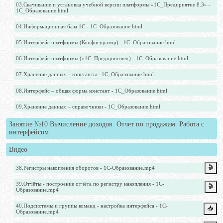
03.Скачивание и установка учебной версии платформы «1С_Предприятие 8.3» -
1С_Образование.html
04.Информационная база 1С - 1С_Образование.html
05.Интерфейс платформы (Конфигуратор) - 1С_Образование.html
06.Интерфейс платформы («1С_Предприятие») - 1С_Образование.html
07.Хранение данных – константы - 1С_Образование.html
08.Интерфейс – общая форма констант - 1С_Образование.html
09.Хранение данных – справочники - 1С_Образование.html
Занятие №10 Вычисление доходов. Отчет по продажам. Работа с
интерфейсом
Видео
🎬
38.Регистры накопления оборотов - 1С-Образование.mp4
39.Отчёты - построение отчёта по регистру накопления - 1С-
🎬
Образование.mp4
40.Подсистемы и группы команд - настройка интерфейса - 1С-
📥️
Образование.mp4