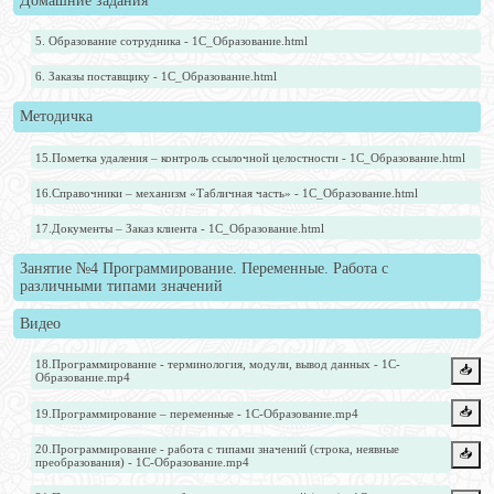
Домашние задания
5. Образование сотрудника - 1С_Образование.html
6. Заказы поставщику - 1С_Образование.html
Методичка
15.Пометка удаления – контроль ссылочной целостности - 1С_Образование.html
16.Справочники – механизм «Табличная часть» - 1С_Образование.html
17.Документы – Заказ клиента - 1С_Образование.html
Занятие №4 Программирование. Переменные. Работа с
различными типами значений
Видео
18.Программирование - терминология, модули, вывод данных - 1С-
📥️
Образование.mp4
📥️
19.Программирование – переменные - 1С-Образование.mp4
20.Программирование - работа с типами значений (строка, неявные
📥️
преобразования) - 1С-Образование.mp4