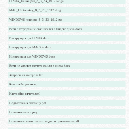
LINUX_training64_8_3_23_1912.tar.gz
MAC_OS.training_8_3_23_1912.dmg
WINDOWS_training_8_3_23_1912.zip
Если платформа не скачивается с Яндекс диска.docx
Инструкция для LINUX.docx
Инструкция для MAC OS.docx
Инструкция для WINDOWS.docx
Если не удается скачать файлы с диска.docx
Запросы на контроль.txt
КонсольЗапросов.epf
Настройки отчета.xml
Подготовка к экзамену.pdf
Полезные книги.png
Полезные ссылки_ книги, видео и приложения.pdf