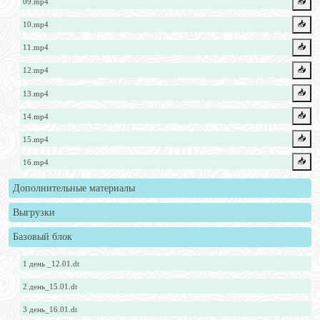
📥️
09.mp4
📥️
10.mp4
📥️
11.mp4
📥️
12.mp4
📥️
13.mp4
📥️
14.mp4
📥️
15.mp4
📥️
16.mp4
Дополнительные материалы
Выгрузки
Базовый блок
1 день _12.01.dt
2 день_15.01.dt
3 день_16.01.dt