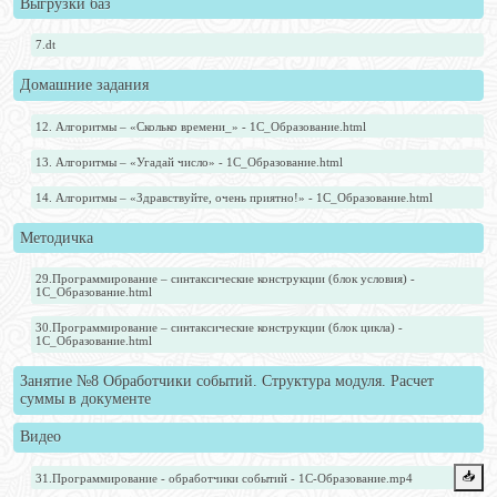
Выгрузки баз
7.dt
Домашние задания
12. Алгоритмы – «Сколько времени_» - 1С_Образование.html
13. Алгоритмы – «Угадай число» - 1С_Образование.html
14. Алгоритмы – «Здравствуйте, очень приятно!» - 1С_Образование.html
Методичка
29.Программирование – синтаксические конструкции (блок условия) -
1С_Образование.html
30.Программирование – синтаксические конструкции (блок цикла) -
1С_Образование.html
Занятие №8 Обработчики событий. Структура модуля. Расчет
суммы в документе
Видео
📥️
31.Программирование - обработчики событий - 1С-Образование.mp4