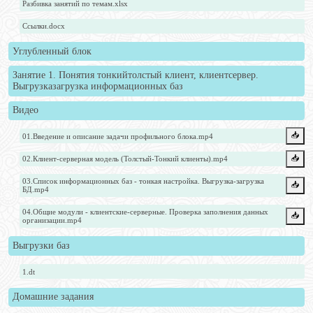
Разбивка занятий по темам.xlsx
Ссылки.docx
Углубленный блок
Занятие 1. Понятия тонкийтолстый клиент, клиентсервер.
Выгрузказагрузка информационных баз
Видео
📥️
01.Введение и описание задачи профильного блока.mp4
📥️
02.Клиент-серверная модель (Толстый-Тонкий клиенты).mp4
03.Список информационных баз - тонкая настройка. Выгрузка-загрузка
📥️
БД.mp4
04.Общие модули - клиентские-серверные. Проверка заполнения данных
📥️
организации.mp4
Выгрузки баз
1.dt
Домашние задания