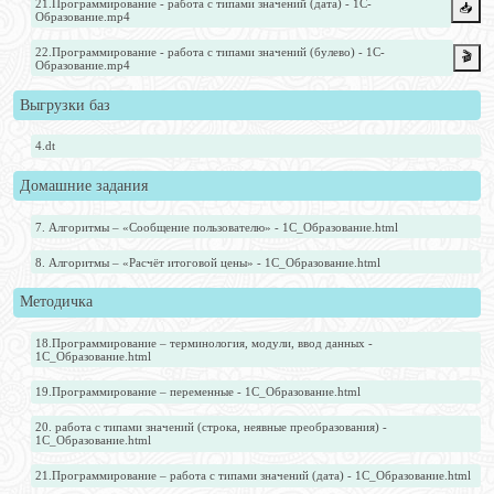
21.Программирование - работа с типами значений (дата) - 1С-
📥️
Образование.mp4
22.Программирование - работа с типами значений (булево) - 1С-
🎬
Образование.mp4
Выгрузки баз
4.dt
Домашние задания
7. Алгоритмы – «Сообщение пользователю» - 1С_Образование.html
8. Алгоритмы – «Расчёт итоговой цены» - 1С_Образование.html
Методичка
18.Программирование – терминология, модули, ввод данных -
1С_Образование.html
19.Программирование – переменные - 1С_Образование.html
20. работа с типами значений (строка, неявные преобразования) -
1С_Образование.html
21.Программирование – работа с типами значений (дата) - 1С_Образование.html