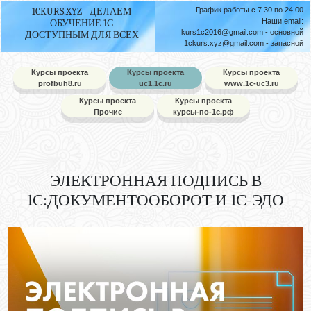
1CKURS.XYZ - ДЕЛАЕМ
График работы с 7.30 по 24.00
Наши email:
ОБУЧЕНИЕ 1С
kurs1c2016@gmail.com
- основной
ДОСТУПНЫМ ДЛЯ ВСЕХ
1ckurs.xyz@gmail.com
- запасной
Курсы проекта
Курсы проекта
Курсы проекта
profbuh8.ru
uc1.1c.ru
www.1c-uc3.ru
Курсы проекта
Курсы проекта
Прочие
курсы-по-1с.рф
ЭЛЕКТРОННАЯ ПОДПИСЬ В
1С:ДОКУМЕНТООБОРОТ И 1С-ЭДО