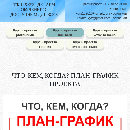
1CKURS.XYZ - ДЕЛАЕМ
График работы с 7.30 по 24.00
Наши email:
ОБУЧЕНИЕ 1С
kurs1c2016@gmail.com
- основной
ДОСТУПНЫМ ДЛЯ ВСЕХ
1ckurs.xyz@gmail.com
- запасной
Курсы проекта
Курсы проекта
Курсы проекта
profbuh8.ru
uc1.1c.ru
www.1c-uc3.ru
Курсы проекта
Курсы проекта
Прочие
курсы-по-1с.рф
ЧТО, КЕМ, КОГДА? ПЛАН-ГРАФИК
ПРОЕКТА