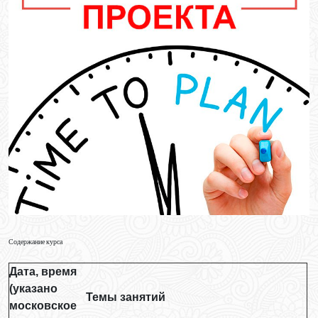
Содержание курса
Дата, время
(указано
Темы занятий
московское