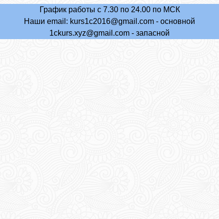
График работы с 7.30 по 24.00 по МСК
Наши email:
kurs1c2016@gmail.com
- основной
1ckurs.xyz@gmail.com
- запасной