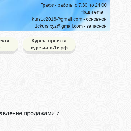
График работы с 7.30 по 24.00
Наши email:
kurs1c2016@gmail.com
- основной
1ckurs.xyz@gmail.com
- запасной
екта
Курсы проекта
е
курсы-по-1с.рф
равление продажами и