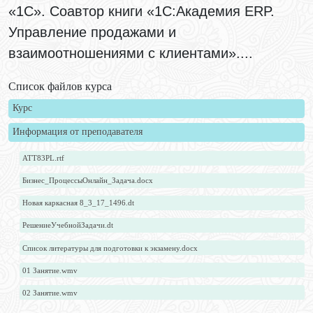
«1С». Соавтор книги «1С:Академия ERP.
Управление продажами и
взаимоотношениями с клиентами»....
Список файлов курса
Курс
Информация от преподавателя
ATT83PL.rtf
Бизнес_ПроцессыОнлайн_Задача.docx
Новая каркасная 8_3_17_1496.dt
РешениеУчебнойЗадачи.dt
Список литературы для подготовки к экзамену.docx
01 Занятие.wmv
02 Занятие.wmv