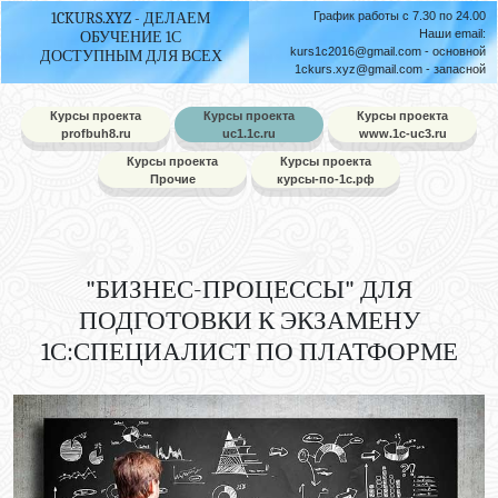
1CKURS.XYZ - ДЕЛАЕМ
График работы с 7.30 по 24.00
Наши email:
ОБУЧЕНИЕ 1С
kurs1c2016@gmail.com
- основной
ДОСТУПНЫМ ДЛЯ ВСЕХ
1ckurs.xyz@gmail.com
- запасной
Курсы проекта
Курсы проекта
Курсы проекта
profbuh8.ru
uc1.1c.ru
www.1c-uc3.ru
Курсы проекта
Курсы проекта
Прочие
курсы-по-1с.рф
"БИЗНЕС-ПРОЦЕССЫ" ДЛЯ
ПОДГОТОВКИ К ЭКЗАМЕНУ
1С:СПЕЦИАЛИСТ ПО ПЛАТФОРМЕ