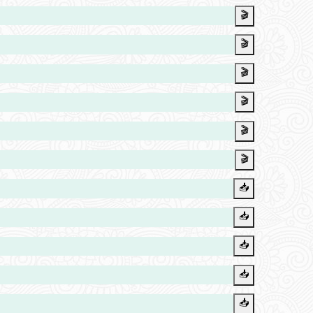
🎬
🎬
🎬
🎬
🎬
🎬
📥️
📥️
📥️
📥️
📥️