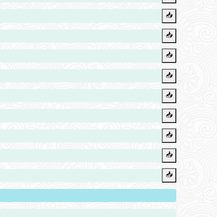
📥️
📥️
📥️
📥️
📥️
📥️
📥️
📥️
📥️