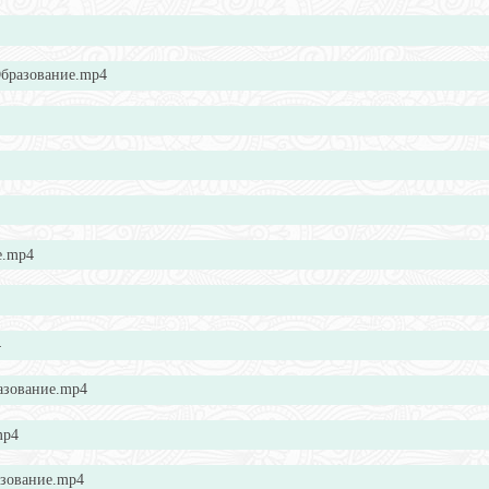
Образование.mp4
е.mp4
4
азование.mp4
mp4
азование.mp4