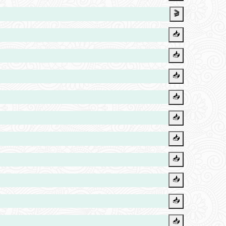
🎬
📥️
📥️
📥️
📥️
📥️
📥️
📥️
📥️
📥️
📥️