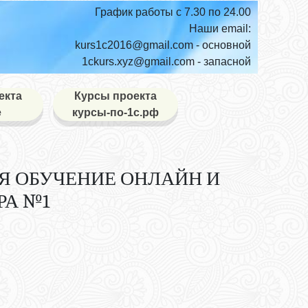
График работы с 7.30 по 24.00
Наши email:
kurs1c2016@gmail.com
- основной
1ckurs.xyz@gmail.com
- запасной
екта
Курсы проекта
е
курсы-по-1с.рф
ЛЯ ОБУЧЕНИЕ ОНЛАЙН И
РА №1