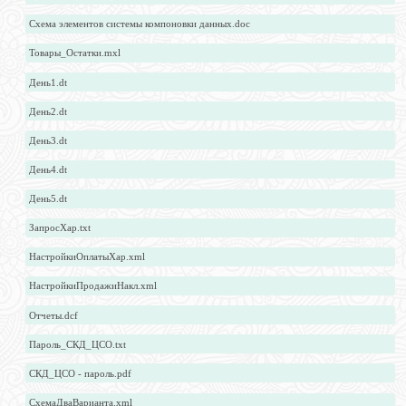
Схема элементов системы компоновки данных.doc
Товары_Остатки.mxl
День1.dt
День2.dt
День3.dt
День4.dt
День5.dt
ЗапросХар.txt
НастройкиОплатыХар.xml
НастройкиПродажиНакл.xml
Отчеты.dcf
Пароль_СКД_ЦСО.txt
СКД_ЦСО - пароль.pdf
СхемаДваВарианта.xml