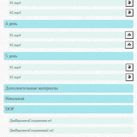
🎬
01.mp4
🎬
02.mp4
4 день
📥️
01.mp4
📥️
02.mp4
5 день
🎬
01.mp4
🎬
02.mp4
Дополнительные материалы
Начальная
DOP
ДваВариантаСоединения.erf
ДваВариантаСоединения2.erf