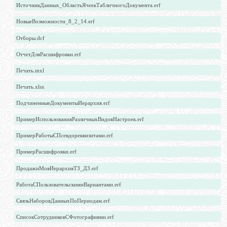
ИсточникДанных_ОбластьЯчеекТабличногоДокумента.erf
НовыеВозможности_8_2_14.erf
Отборы.dcf
ОтчетДляРасшифровки.erf
Печать.mxl
Печать.xlsx
ПодчиненныеДокументыИерархия.erf
ПримерИспользованияРазличныхВидовНастроек.erf
ПримерРаботыСПсевдореквизитами.erf
ПримерРасшифровки.erf
ПродажиМояИерархияТЗ_ДЗ.erf
РаботаСПользовательскимиВариантами.erf
СвязьНаборовДанныхПоПериодам.erf
СписокСотрудниковСФотографиями.erf