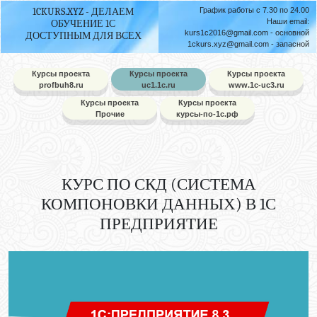
1CKURS.XYZ - ДЕЛАЕМ
График работы с 7.30 по 24.00
Наши email:
ОБУЧЕНИЕ 1С
kurs1c2016@gmail.com
- основной
ДОСТУПНЫМ ДЛЯ ВСЕХ
1ckurs.xyz@gmail.com
- запасной
Курсы проекта
Курсы проекта
Курсы проекта
profbuh8.ru
uc1.1c.ru
www.1c-uc3.ru
Курсы проекта
Курсы проекта
Прочие
курсы-по-1с.рф
КУРС ПО СКД (СИСТЕМА
КОМПОНОВКИ ДАННЫХ) В 1С
ПРЕДПРИЯТИЕ