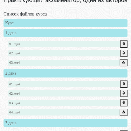
Список файлов курса
Курс
1 день
🎬
01.mp4
🎬
02.mp4
📥️
03.mp4
2 день
🎬
01.mp4
🎬
02.mp4
🎬
03.mp4
📥️
04.mp4
3 день