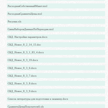
РасходнаяСобственныйМакет.mxl
РасходнаяСравнитьЦены.mxl
Рисунки.xls
СвязьНаборовДанныхПоПериодам.mxl
СКД. Настройки параметров.docx
СКД_Новое_8_2_14_15.doc
СКД_Новое_8_3_1_83_4.docx
СКД_Новое_8_3_19.docx
СКД_Новое_8_3_6.docx
СКД_Новое_8_3_7.docx
СКД_Новое_8_3_8.docx
СКД_Новое_8_3_9.docx
Список литературы для подготовки к экзамену.docx
СравнитьЦеныПокупателей.xls