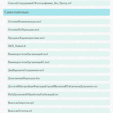
СписокСотрудниковСФотографиями_Без_Прогр.erf
Самостоятельно
ОстаткиНоменклатуры.mxl
ОстаткиПоПериодам.mxl
ПродажиХарактеристики.mxl
SKD_Nathal.dt
ВзаиморасчетыОрганизаций.mxl
ВзаиморасчетыОрганизаций2.mxl
ДваВариантаСоединения.mxl
ДополненияПериодов.doc
ДоступКНастройкамФиксацияСтрокИКолоновВТабличномДокументе.txt
ИзЗаГрупповойОбработкиГлобальный.txt
КонсольЗапросов.epf
КонсольОтчетов.erf