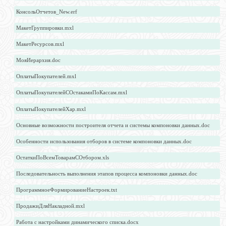
КонсольОтчетов_New.erf
МакетГруппировки.mxl
МакетРесурсов.mxl
МояИерархия.doc
ОплатыПокупателей.mxl
ОплатыПокупателейСОстакамиПоКассам.mxl
ОплатыПокупателейХар.mxl
Основные возможности построителя отчета и системы компоновки данных.doc
Особенности использования отборов в системе компоновки данных.doc
ОстаткиПоВсемТоварамСОтбором.xls
Последовательность выполнения этапов процесса компоновки данных.doc
ПрограммноеФормированиеНастроек.txt
ПродажиДляНакладной.mxl
Работа с настройками динамического списка.docx